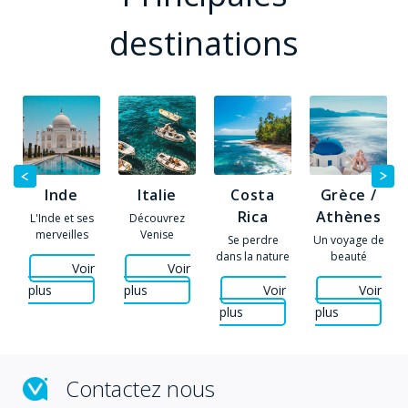
destinations
Inde
Italie
Grèce /
Costa
Athènes
Rica
L'Inde et ses
Découvrez
merveilles
Venise
Un voyage de
Se perdre
beauté
dans la nature
Voir
Voir
plus
plus
Voir
Voir
plus
plus
Contactez nous