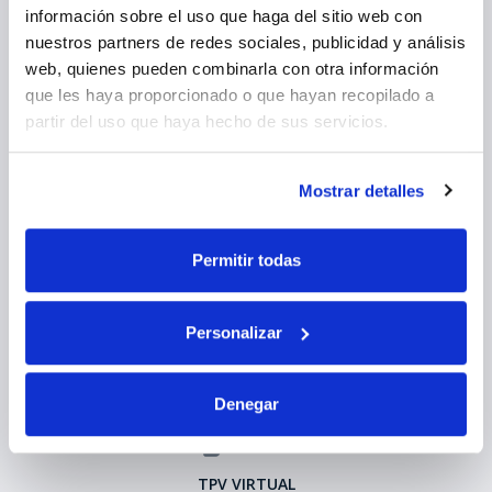
información sobre el uso que haga del sitio web con
nuestros partners de redes sociales, publicidad y análisis
web, quienes pueden combinarla con otra información
que les haya proporcionado o que hayan recopilado a
Entreprise
partir del uso que haya hecho de sus servicios.
Gestion des voyages
Congrès et événements
Mostrar detalles
Loisirs
A propos de nous
Permitir todas
Politique de confidentialité
Modalités et conditions
Personalizar
Politique en matière de cookies
Avis légal
Denegar
TPV VIRTUAL