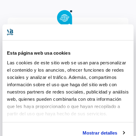
Gestion
Nous gérons les systèmes de risques
généraux et autres éventualités. Nous
Esta página web usa cookies
analysons et prenons en compte chaque
condition dans la planification de nos
Las cookies de este sitio web se usan para personalizar
voyages.
el contenido y los anuncios, ofrecer funciones de redes
sociales y analizar el tráfico. Además, compartimos
información sobre el uso que haga del sitio web con
nuestros partners de redes sociales, publicidad y análisis
web, quienes pueden combinarla con otra información
que les haya proporcionado o que hayan recopilado a
partir del uso que haya hecho de sus servicios.
Disponibilité
Nous sommes toujours disponibles, 24
heures sur 24 et 7 jours sur 7, du début à la
Mostrar detalles