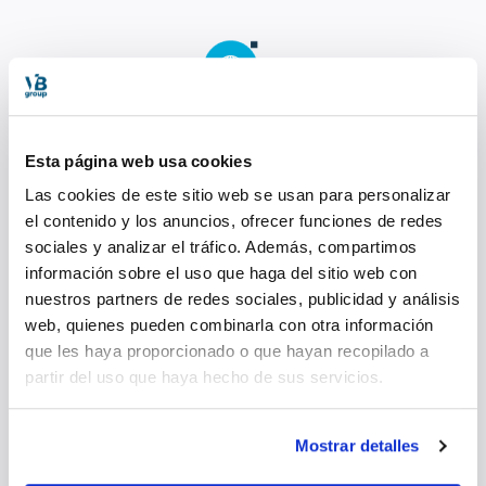
Verwaltung
Esta página web usa cookies
Wir verwalten allgemeine Risikosysteme und
andere Eventualitäten. Wir analysieren und
Las cookies de este sitio web se usan para personalizar
berücksichtigen alle Bedingungen bei der
el contenido y los anuncios, ofrecer funciones de redes
Planung unserer Reisen.
sociales y analizar el tráfico. Además, compartimos
información sobre el uso que haga del sitio web con
nuestros partners de redes sociales, publicidad y análisis
web, quienes pueden combinarla con otra información
que les haya proporcionado o que hayan recopilado a
partir del uso que haya hecho de sus servicios.
Verfügbarkeit
Wir sind immer erreichbar, rund um die Uhr
Mostrar detalles
und von Anfang bis Ende jeder Reise. Unsere
Verfügbarkeit ist die beste Garantie für Ihren