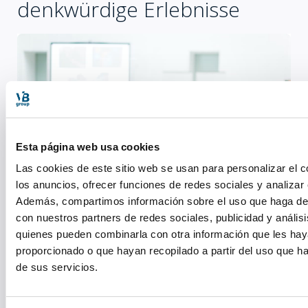
denkwürdige Erlebnisse
Esta página web usa cookies
Las cookies de este sitio web se usan para personalizar el c
los anuncios, ofrecer funciones de redes sociales y analizar e
Además, compartimos información sobre el uso que haga del
con nuestros partners de redes sociales, publicidad y anális
Thoughts become Ideas when they are shared with
quienes pueden combinarla con otra información que les ha
the world
proporcionado o que hayan recopilado a partir del uso que 
UNTERNEHMENSPRÄSENTATIONEN
de sus servicios.
Unternehmens-, Marken- und Produktpräsentationen sind