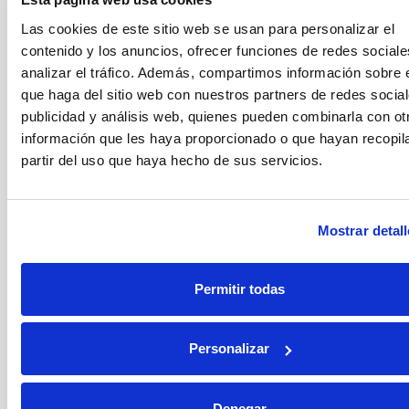
Las cookies de este sitio web se usan para personalizar el
contenido y los anuncios, ofrecer funciones de redes sociale
analizar el tráfico. Además, compartimos información sobre 
que haga del sitio web con nuestros partners de redes social
publicidad y análisis web, quienes pueden combinarla con ot
información que les haya proporcionado o que hayan recopil
partir del uso que haya hecho de sus servicios.
PRESENTACIONES CORPORATIVAS
Mostrar detal
Las presentaciones corporativas, de marcas y de
productos, forman parte del mundo empresarial global.
Damos forma a las necesidades de comunicación de las
empresas y de sus marcas. Creamos eventos que
Permitir todas
generan expectativas, ilusión e impacto, dónde los
asistentes se sienten privilegiados de vivir ese momento.
Estamos con nuestros clientes en cada paso del camino,
Personalizar
para que sus presentaciones transmitan todo el valor de
sus proyectos.
Denegar