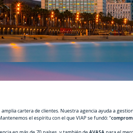
 amplia cartera de clientes. Nuestra agencia ayuda a gestion
Mantenemos el espíritu con el que VIAP se fundó: “
compromis
sencia en más de 70 países, y también de
AVASA
para el merc