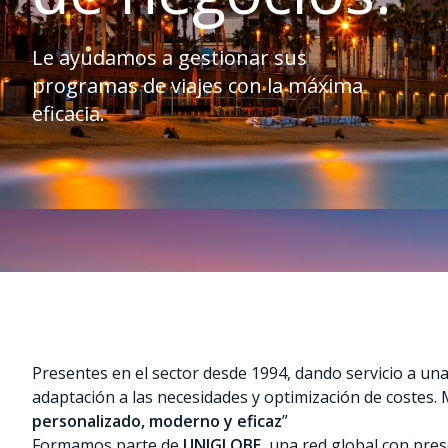
Le ayudamos a gestionar sus
programas de viajes con la máxima
eficacia.
Presentes en el sector desde 1994, dando servicio a una
adaptación a las necesidades y optimización de costes. 
personalizado,
moderno y eficaz
”
Formamos parte de
UNIGLOBE
, una red global con pre