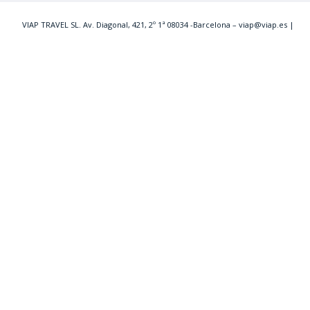
VIAP TRAVEL SL. Av. Diagonal, 421, 2º 1ª 08034 -Barcelona – viap@viap.es
|