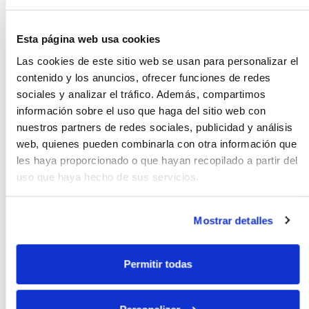
Esta página web usa cookies
Überwachung der Aktivitäten
Las cookies de este sitio web se usan para personalizar el
Sowie hochentwickelte ACD’s. Entwickelt, um in Echtzeit zu
contenido y los anuncios, ofrecer funciones de redes
wissen, welche Trends es bei den Reiseanfragen gibt,
sociales y analizar el tráfico. Además, compartimos
welche Tageszeiten „peak“ und welche „off-peak“ sind,
welche Tage „peak“ und welche „off-peak“ sind. Valley“-
información sobre el uso que haga del sitio web con
Tage, um die Bemühungen an die Realität der
nuestros partners de redes sociales, publicidad y análisis
Reiseanfragen anpassen zu können.
web, quienes pueden combinarla con otra información que
les haya proporcionado o que hayan recopilado a partir del
Alarme und Warnungen zu Reservierungen
uso que haya hecho de sus servicios.
(Vor-Reise-Politik Messenger-Maut)
Tripcare ermöglicht durch die Einspeisung von Live-
Mostrar detalles
Buchungen, dass sowohl Reisende als auch Manager
sofort über ihre Buchungen informiert und beraten
werden können. Es kann Sie zum Beispiel warnen, wenn
Permitir todas
ein Reisender gegen die Reiserichtlinien Ihres
Unternehmens verstößt.