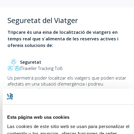
Seguretat del Viatger
Tripcare és una eina de localització de viatgers en
temps real que s'alimenta de les reserves actives i
ofereix solucions de:
Seguretat
(Traveller Tracking Toll)
Us permetrà poder localitzar els viatgers que poden estar
afectats en una situació d’emergència i podreu
comunicar-vos-hi.
Monotorització d'activitat
Esta página web usa cookies
Igual que soﬁsticats ACD’s. Dissenyat per poder saber en
Las cookies de este sitio web se usan para personalizar el
temps real quines són les tendències en les peticions
dels viatges, quines hores del dia són “punta” i quines
contenido y los anuncios, ofrecer funciones de redes