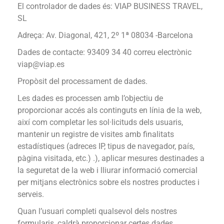
El controlador de dades és: VIAP BUSINESS TRAVEL,
SL
Adreça: Av. Diagonal, 421, 2º 1ª 08034 -Barcelona
Dades de contacte: 93409 34 40 correu electrònic
viap@viap.es
Propòsit del processament de dades.
Les dades es processen amb l’objectiu de
proporcionar accés als continguts en línia de la web,
així com completar les sol·licituds dels usuaris,
mantenir un registre de visites amb finalitats
estadístiques (adreces IP, tipus de navegador, país,
pàgina visitada, etc.) .), aplicar mesures destinades a
la seguretat de la web i lliurar informació comercial
per mitjans electrònics sobre els nostres productes i
serveis.
Quan l’usuari completi qualsevol dels nostres
formularis, caldrà proporcionar certes dades