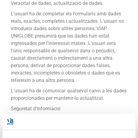
Veracitat de dades, actualització de dades.
L’usuari ha de completar els formularis amb dades
reals, exactes, completes i actualitzades. L’usuari no
introdueix dades sobre altres persones; VIAP
UNIGLOBE presumirà que les dades han estat
ingressades per l’interessat mateix. L’usuari serà
l’únic responsable de qualsevol dany o perjudici,
causat directament o indirectament a una altra
persona, derivat de proporcionar dades falses,
inexactes, incompletes o obsoletes o dades que es
refereixin a una altra persona.
L’usuari ha de comunicar qualsevol canvi a les dades
proporcionades per mantenir-lo actualitzat.
Seguretat d’informació
VIAP UNIGLOBE ha pres totes les mesures requerides
per la llei per protegir les dades personals; així mateix,
VIAP UNIGLOBE ha adoptat les mesures tècniques