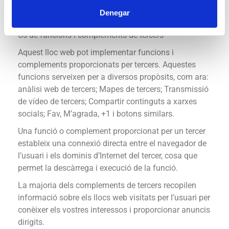
associada a l’usuari i s’utilitza exclusivament per a
Denegar
l’anàlisi estadística.
Ús de funcions i complements de tercers
Aquest lloc web pot implementar funcions i
complements proporcionats per tercers. Aquestes
funcions serveixen per a diversos propòsits, com ara:
anàlisi web de tercers; Mapes de tercers; Transmissió
de vídeo de tercers; Compartir continguts a xarxes
socials; Fav, M’agrada, +1 i botons similars.
Una funció o complement proporcionat per un tercer
estableix una connexió directa entre el navegador de
l’usuari i els dominis d’Internet del tercer, cosa que
permet la descàrrega i execució de la funció.
La majoria dels complements de tercers recopilen
informació sobre els llocs web visitats per l’usuari per
conèixer els vostres interessos i proporcionar anuncis
dirigits.