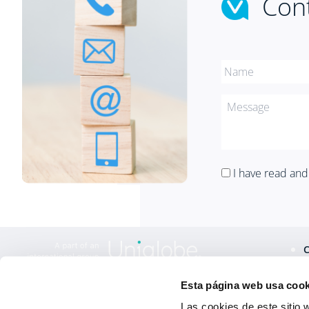
Cont
I have read an
T
Esta página web usa cook
Las cookies de este sitio 