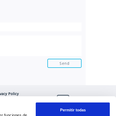
vacy Policy
rms and Conditions
Permitir todas
er funciones de