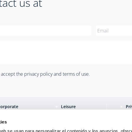
act us at
d accept the
privacy policy
and
terms of use
.
Corporate
Leisure
Pri
ravel
About Us
Te
ies
Management
web se usan para personalizar el contenido y los anuncios, ofrec